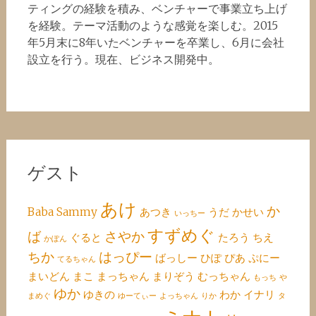
ティングの経験を積み、ベンチャーで事業立ち上げ
を経験。テーマ活動のような感覚を楽しむ。2015
年5月末に8年いたベンチャーを卒業し、6月に会社
設立を行う。現在、ビジネス開発中。
ゲスト
あけ
か
Baba
Sammy
あつき
うだ
かせい
いっちー
すずめぐ
ば
さやか
ぐると
たろう
ちえ
かぽん
ちか
はっぴー
ばっしー
ひぽ
ぴあ
ぷにー
てるちゃん
まいどん
まこ
まっちゃん
まりぞう
むっちゃん
もっち
や
ゆか
ゆきの
わか
イナリ
まめぐ
ゆーてぃー
よっちゃん
りか
タ