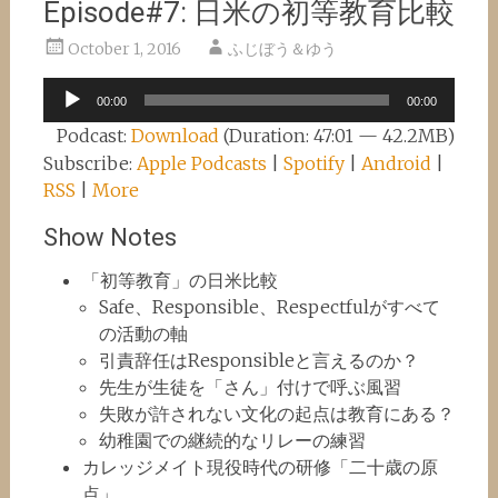
Episode#7: 日米の初等教育比較
October 1, 2016
ふじぼう＆ゆう
Audio
00:00
00:00
Player
Podcast:
Download
(Duration: 47:01 — 42.2MB)
Subscribe:
Apple Podcasts
|
Spotify
|
Android
|
RSS
|
More
Show Notes
「初等教育」の日米比較
Safe、Responsible、Respectfulがすべて
の活動の軸
引責辞任はResponsibleと言えるのか？
先生が生徒を「さん」付けで呼ぶ風習
失敗が許されない文化の起点は教育にある？
幼稚園での継続的なリレーの練習
カレッジメイト現役時代の研修「二十歳の原
点」