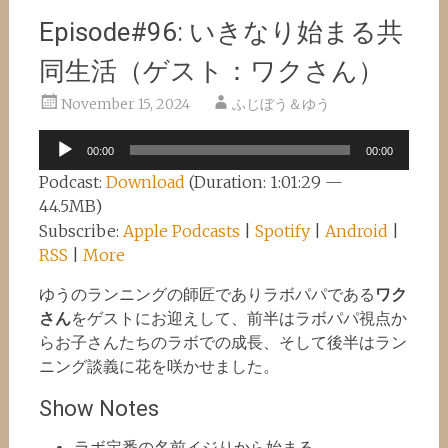
Episode#96: いきなり始まる共
同生活（ゲスト：ワクさん）
November 15, 2024
ふじぼう＆ゆう
Audio
00:00
00:00
Player
Podcast:
Download
(Duration: 1:01:29 —
44.5MB)
Subscribe:
Apple Podcasts
|
Spotify
|
Android
|
RSS
|
More
ゆうのランニングの師匠でありラボパパである
ワク
さん
をゲストにお迎えして、前半はラボパパ視点か
らお子さんたちのラボでの成長、そして後半はラン
ニング談義に花を咲かせました。
Show Notes
ラボ定番の名前イジりから始まる