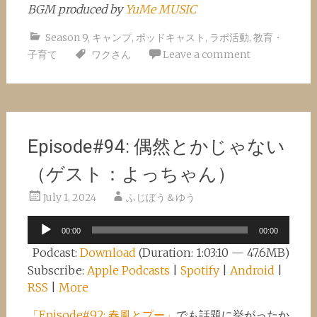
BGM produced by
YuMe MUSIC
Season 9
,
キャンプ
,
ポッドキャスト
,
ラボ活動
,
教育・
子育て
ワクさん
Leave a comment
Episode#94: 偶然とかじゃない
（ゲスト：よっちゃん）
July 1, 2024
ふじぼう＆ゆう
Audio
00:00
00:00
Player
Podcast:
Download
(Duration: 1:03:10 — 47.6MB)
Subscribe:
Apple Podcasts
|
Spotify
|
Android
|
RSS
|
More
「Episode#92: 春風とプー」
でも話題に挙がったか