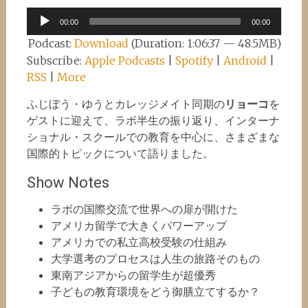
Audio
00:00
00:00
Player
Podcast:
Download
(Duration: 1:06:37 — 48.5MB)
Subscribe:
Apple Podcasts
|
Spotify
|
Android
|
RSS
|
More
ふじぼう・ゆうとカレッジメイト同期の
リョーコ
を
ゲストに迎えて、ラボ半生の振り返り、インターナ
ショナル・スクールでの教育を中心に、さまざまな
国際的トピックについて語りました。
Show Notes
ラボの国際交流で世界への扉が開けた
アメリカ留学で大きくパワーアップ
アメリカでの私立高校受験の仕組み
大学選考のプロセスは人生の旅路そのもの
東南アジアからの留学生が超優秀
子どもの教育環境をどう御膳立てするか？