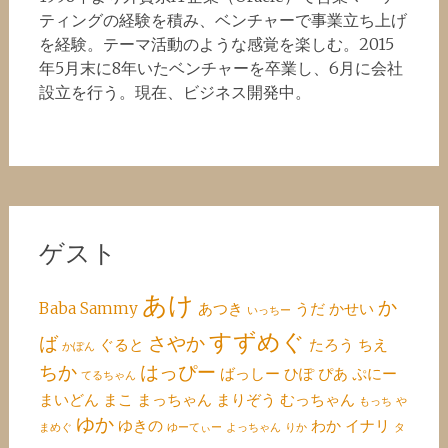
ティングの経験を積み、ベンチャーで事業立ち上げ
を経験。テーマ活動のような感覚を楽しむ。2015
年5月末に8年いたベンチャーを卒業し、6月に会社
設立を行う。現在、ビジネス開発中。
ゲスト
あけ
か
Baba
Sammy
あつき
うだ
かせい
いっちー
すずめぐ
ば
さやか
ぐると
たろう
ちえ
かぽん
ちか
はっぴー
ばっしー
ひぽ
ぴあ
ぷにー
てるちゃん
まいどん
まこ
まっちゃん
まりぞう
むっちゃん
もっち
や
ゆか
ゆきの
わか
イナリ
まめぐ
ゆーてぃー
よっちゃん
りか
タ