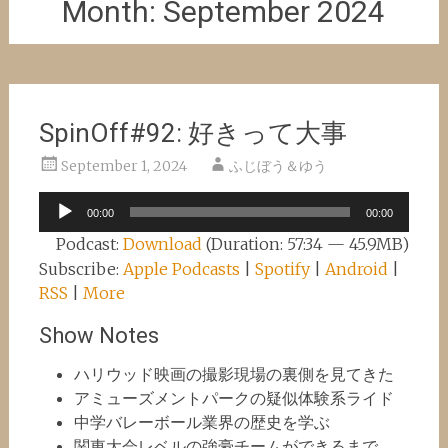
Month:
September 2024
SpinOff#92: 好きって大事
September 1, 2024
ふじぼう＆ゆう
Audio
00:00
00:00
Player
Podcast:
Download
(Duration: 57:34 — 45.9MB)
Subscribe:
Apple Podcasts
|
Spotify
|
Android
|
RSS
|
More
Show Notes
ハリウッド映画の撮影現場の裏側を見てきた
アミューズメントパークの疑似体験系ライド
中学バレーボール業界の歴史を学ぶ
関東大会レベルの強豪チームができるまで