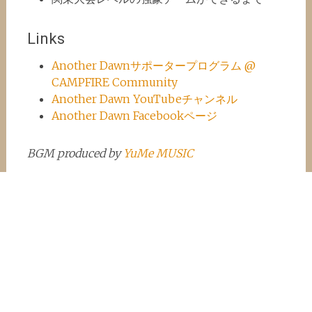
Links
Another Dawnサポータープログラム @
CAMPFIRE Community
Another Dawn YouTubeチャンネル
Another Dawn Facebookページ
BGM produced by
YuMe MUSIC