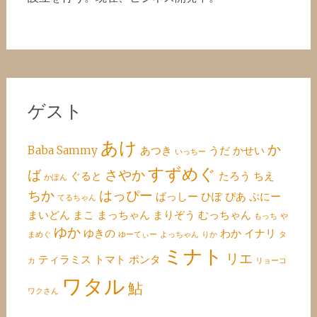
ゲスト
あけ
か
Baba
Sammy
あつき
うだ
かせい
いっちー
すずめぐ
ば
さやか
ぐると
たろう
ちえ
かぽん
ちか
はっぴー
ばっしー
ひぽ
ぴあ
ぷにー
てるちゃん
まいどん
まこ
まっちゃん
まりぞう
むっちゃん
もっち
や
ゆか
ゆきの
わか
イナリ
まめぐ
ゆーてぃー
よっちゃん
りか
タ
ミナト
リエ
ティラミス
トマト
ポンタ
カ
リョーコ
ワタル
鮎
ワクさん