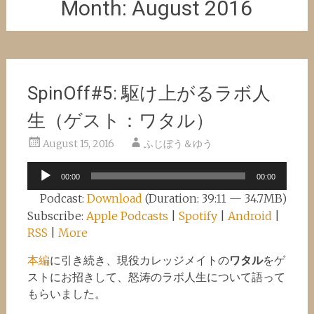
Month:
August 2016
SpinOff#5: 駆け上がるラボ人
生（ゲスト：ワタル）
August 15, 2016
ふじぼう＆ゆう
Audio
00:00
00:00
Player
Podcast:
Download
(Duration: 39:11 — 34.7MB)
Subscribe:
Apple Podcasts
|
Spotify
|
Android
|
RSS
|
More
本編
に引き続き、現役カレッジメイトの
ワタル
をゲ
ストにお招きして、怒涛のラボ人生について語って
もらいました。