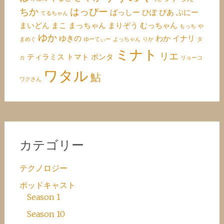
ちか
はっぴー
ばっしー
ひぽ
ぴあ
ぷにー
てるちゃん
まいどん
まこ
まっちゃん
まりぞう
むっちゃん
もっち
や
ゆか
ゆきの
わか
イナリ
まめぐ
ゆーてぃー
よっちゃん
りか
タ
ミナト
リエ
ティラミス
トマト
ポンタ
カ
リョーコ
ワタル
鮎
ワクさん
カテゴリー
テクノロジー
ポッドキャスト
Season 1
Season 10