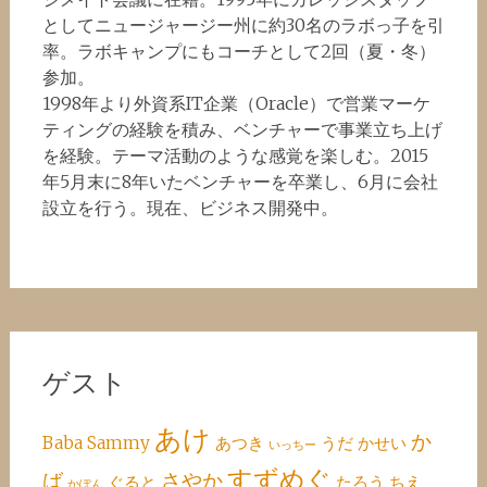
としてニュージャージー州に約30名のラボっ子を引
率。ラボキャンプにもコーチとして2回（夏・冬）
参加。
1998年より外資系IT企業（Oracle）で営業マーケ
ティングの経験を積み、ベンチャーで事業立ち上げ
を経験。テーマ活動のような感覚を楽しむ。2015
年5月末に8年いたベンチャーを卒業し、6月に会社
設立を行う。現在、ビジネス開発中。
ゲスト
あけ
か
Baba
Sammy
あつき
うだ
かせい
いっちー
すずめぐ
ば
さやか
ぐると
たろう
ちえ
かぽん