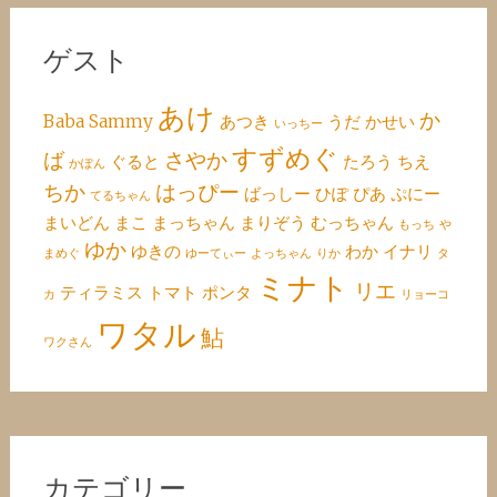
ゲスト
あけ
か
Baba
Sammy
あつき
うだ
かせい
いっちー
すずめぐ
ば
さやか
ぐると
たろう
ちえ
かぽん
ちか
はっぴー
ばっしー
ひぽ
ぴあ
ぷにー
てるちゃん
まいどん
まこ
まっちゃん
まりぞう
むっちゃん
もっち
や
ゆか
ゆきの
わか
イナリ
まめぐ
ゆーてぃー
よっちゃん
りか
タ
ミナト
リエ
ティラミス
トマト
ポンタ
カ
リョーコ
ワタル
鮎
ワクさん
カテゴリー