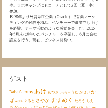
率。ラボキャンプにもコーチとして2回（夏・冬）
参加。
1998年より外資系IT企業（Oracle）で営業マーケ
ティングの経験を積み、ベンチャーで事業立ち上げ
を経験。テーマ活動のような感覚を楽しむ。2015
年5月末に8年いたベンチャーを卒業し、6月に会社
設立を行う。現在、ビジネス開発中。
ゲスト
あけ
か
Baba
Sammy
あつき
うだ
かせい
いっちー
すずめぐ
ば
さやか
ぐると
たろう
ちえ
かぽん
ちか
はっぴー
ばっしー
ひぽ
ぴあ
ぷにー