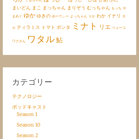
てるちゃん
まいどん
まこ
まっちゃん
まりぞう
むっちゃん
もっち
や
ゆか
ゆきの
わか
イナリ
まめぐ
ゆーてぃー
よっちゃん
りか
タ
ミナト
リエ
ティラミス
トマト
ポンタ
カ
リョーコ
ワタル
鮎
ワクさん
カテゴリー
テクノロジー
ポッドキャスト
Season 1
Season 10
Season 2