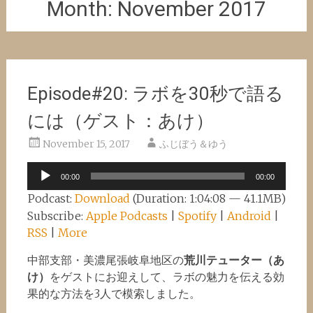
Month:
November 2017
Episode#20: ラボを30秒で語る
には（ゲスト：あけ）
November 15, 2017
ふじぼう＆ゆう
Audio
00:00
00:00
Player
Podcast:
Download
(Duration: 1:04:08 — 41.1MB)
Subscribe:
Apple Podcasts
|
Spotify
|
Android
|
RSS
|
More
中部支部・美濃尾張岐阜地区の
荒川テューター（あ
け）
をゲストにお迎えして、ラボの魅力を伝える効
果的な方法を3人で模索しました。