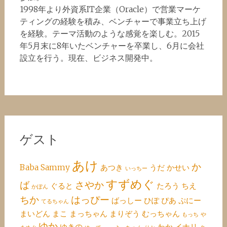
1998年より外資系IT企業（Oracle）で営業マーケ
ティングの経験を積み、ベンチャーで事業立ち上げ
を経験。テーマ活動のような感覚を楽しむ。2015
年5月末に8年いたベンチャーを卒業し、6月に会社
設立を行う。現在、ビジネス開発中。
ゲスト
あけ
か
Baba
Sammy
あつき
うだ
かせい
いっちー
すずめぐ
ば
さやか
ぐると
たろう
ちえ
かぽん
ちか
はっぴー
ばっしー
ひぽ
ぴあ
ぷにー
てるちゃん
まいどん
まこ
まっちゃん
まりぞう
むっちゃん
もっち
や
ゆか
ゆきの
わか
イナリ