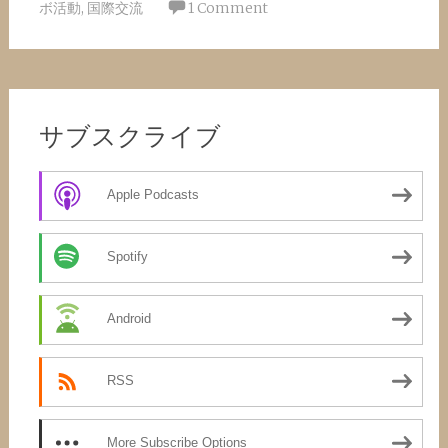
ボ活動
,
国際交流
1 Comment
サブスクライブ
Apple Podcasts
Spotify
Android
RSS
More Subscribe Options