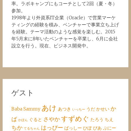
率。ラボキャンプにもコーチとして2回（夏・冬）
参加。
1998年より外資系IT企業（Oracle）で営業マーケ
ティングの経験を積み、ベンチャーで事業立ち上げ
を経験。テーマ活動のような感覚を楽しむ。2015
年5月末に8年いたベンチャーを卒業し、6月に会社
設立を行う。現在、ビジネス開発中。
ゲスト
あけ
か
Baba
Sammy
あつき
うだ
かせい
いっちー
すずめぐ
ば
さやか
ぐると
たろう
ちえ
かぽん
ちか
はっぴー
ばっしー
ひぽ
ぴあ
ぷにー
てるちゃん