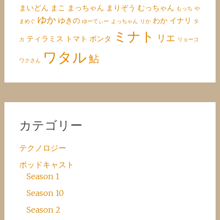
まいどん
まこ
まっちゃん
まりぞう
むっちゃん
もっち
や
ゆか
ゆきの
わか
イナリ
まめぐ
ゆーてぃー
よっちゃん
りか
タ
ミナト
リエ
ティラミス
トマト
ポンタ
カ
リョーコ
ワタル
鮎
ワクさん
カテゴリー
テクノロジー
ポッドキャスト
Season 1
Season 10
Season 2