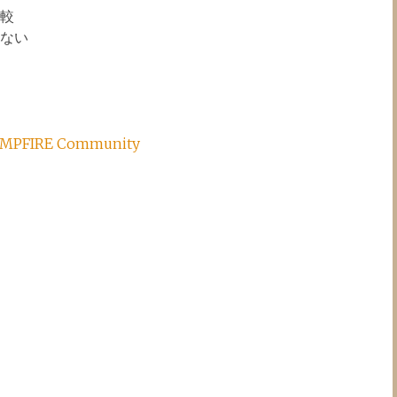
volume.
較
ない
PFIRE Community