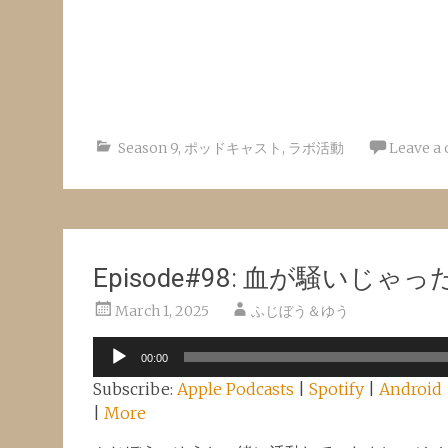
Season 9
,
ポッドキャスト
,
ラボ活動
Leave a
Episode#98: 血が騒い
March 1, 2025
ふじぼう＆ゆう
Audio
00:00
Player
Subscribe:
Apple Podcasts
|
Spotify
|
Android
|
More