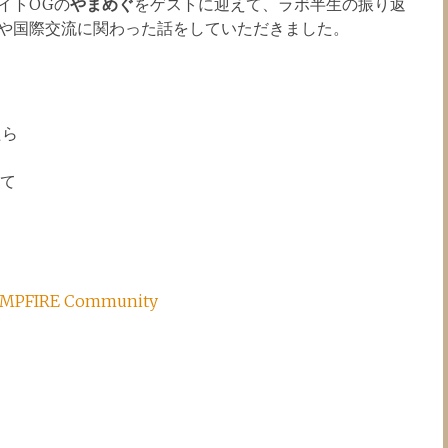
イトOGの
やまめぐ
をゲストに迎えて、ラボ半生の振り返
increase
や国際交流に関わった話をしていただきました。
or
decrease
volume.
たら
て
PFIRE Community