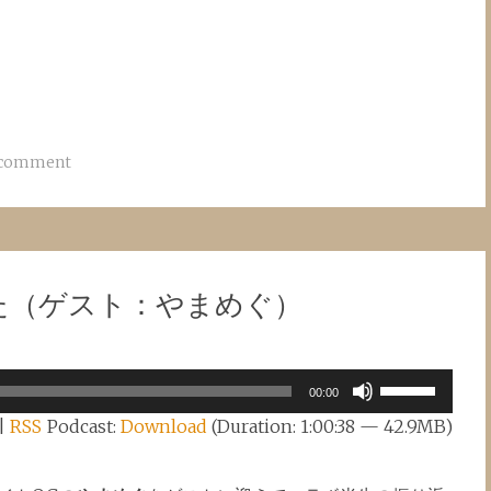
 comment
じゃった（ゲスト：やまめぐ）
Use
00:00
Up/Down
|
RSS
Podcast:
Download
(Duration: 1:00:38 — 42.9MB)
Arrow
keys
to