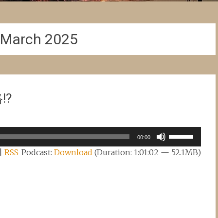
March 2025
!?
Use
00:00
Up/Down
|
RSS
Podcast:
Download
(Duration: 1:01:02 — 52.1MB)
Arrow
keys
to
increase
or
decrease