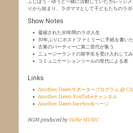
ふじぼう・ゆうと一緒に活動していたカレッジメ
りから始まり、ラボママとして子どもたちのラボ
Show Notes
凝縮された10年間のラボ人生
30年ぶりにホストファミリーに手紙を書い
古巣のパーティーに第二世代が集う
ニュージーランドの留学生を受け入れしてみ
コミュニケーションツールの世代による差
Links
Another Dawnサポータープログラム @ CAM
Another Dawn YouTubeチャンネル
Another Dawn Facebookページ
BGM produced by
YuMe MUSIC