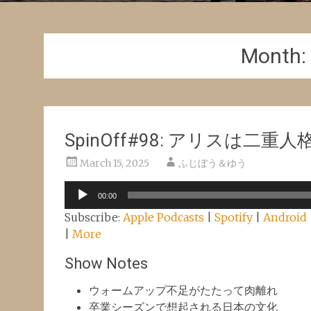
Month:
SpinOff#98: アリスは二重人格
March 15, 2025
ふじぼう＆ゆう
Audio
00:00
Player
Subscribe:
Apple Podcasts
|
Spotify
|
Android
|
More
Show Notes
ウォームアップ不足がたたって肉離れ
卒業シーズンで想起される日本の文化