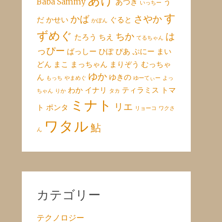
あけ
Baba
Sammy
あつき
う
いっちー
す
かば
さやか
だ
かせい
ぐると
かぽん
ずめぐ
ちか
は
たろう
ちえ
てるちゃん
っぴー
ばっしー
ひぽ
ぴあ
ぷにー
まい
どん
まこ
まっちゃん
まりぞう
むっちゃ
ゆか
ん
ゆきの
もっち
やまめぐ
ゆーてぃー
よっ
わか
イナリ
ティラミス
トマ
ちゃん
りか
タカ
ミナト
リエ
ト
ポンタ
リョーコ
ワクさ
ワタル
鮎
ん
カテゴリー
テクノロジー