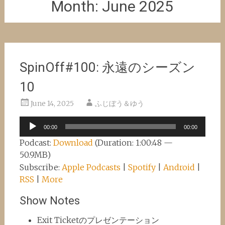
Month:
June 2025
SpinOff#100: 永遠のシーズン
10
June 14, 2025
ふじぼう＆ゆう
Audio
00:00
00:00
Player
Podcast:
Download
(Duration: 1:00:48 —
50.9MB)
Subscribe:
Apple Podcasts
|
Spotify
|
Android
|
RSS
|
More
Show Notes
Exit Ticketのプレゼンテーション