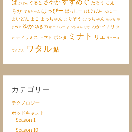
すずめぐ
ば
さやか
ぐると
たろう
ちえ
かぽん
ちか
はっぴー
ばっしー
ひぽ
ぴあ
ぷにー
てるちゃん
まいどん
まこ
まっちゃん
まりぞう
むっちゃん
もっち
や
ゆか
ゆきの
わか
イナリ
まめぐ
ゆーてぃー
よっちゃん
りか
タ
ミナト
リエ
ティラミス
トマト
ポンタ
カ
リョーコ
ワタル
鮎
ワクさん
カテゴリー
テクノロジー
ポッドキャスト
Season 1
Season 10