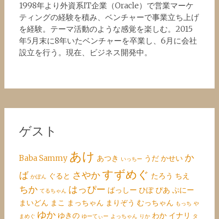
1998年より外資系IT企業（Oracle）で営業マーケ
ティングの経験を積み、ベンチャーで事業立ち上げ
を経験。テーマ活動のような感覚を楽しむ。2015
年5月末に8年いたベンチャーを卒業し、6月に会社
設立を行う。現在、ビジネス開発中。
ゲスト
あけ
か
Baba
Sammy
あつき
うだ
かせい
いっちー
すずめぐ
ば
さやか
ぐると
たろう
ちえ
かぽん
ちか
はっぴー
ばっしー
ひぽ
ぴあ
ぷにー
てるちゃん
まいどん
まこ
まっちゃん
まりぞう
むっちゃん
もっち
や
ゆか
ゆきの
わか
イナリ
まめぐ
ゆーてぃー
よっちゃん
りか
タ