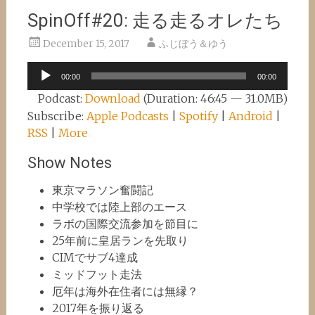
SpinOff#20: 走る走るオレたち
December 15, 2017
ふじぼう＆ゆう
Audio
00:00
00:00
Player
Podcast:
Download
(Duration: 46:45 — 31.0MB)
Subscribe:
Apple Podcasts
|
Spotify
|
Android
|
RSS
|
More
Show Notes
東京マラソン奮闘記
中学校では陸上部のエース
ラボの国際交流参加を節目に
25年前に皇居ランを先取り
CIMでサブ4達成
ミッドフット走法
厄年は海外在住者には無縁？
2017年を振り返る