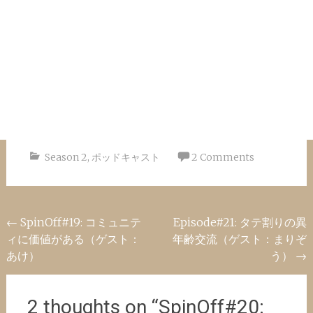
Season 2
,
ポッドキャスト
2 Comments
Post
←
SpinOff#19: コミュニテ
Episode#21: タテ割りの異
ィに価値がある（ゲスト：
年齢交流（ゲスト：まりぞ
navigation
あけ）
う）
→
2 thoughts on “
SpinOff#20: