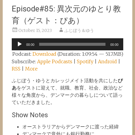
Episode#85: 異次元のゆとり教
育（ゲスト：ぴあ）
October 15, 2023
ふじぼう＆ゆう
Audio
00:00
00:00
Player
Podcast:
Download
(Duration: 1:09:54 — 51.7MB)
Subscribe:
Apple Podcasts
|
Spotify
|
Android
|
RSS
|
More
ふじぼう・ゆうとカレッジメイト活動を共にした
ぴ
あ
をゲストに迎えて、就職、教育、社会、政治など
様々な角度から、デンマークの暮らしについて語っ
ていただきました。
Show Notes
オーストラリアからデンマークに渡った経緯
デンマークで意外にも銀行勤務に