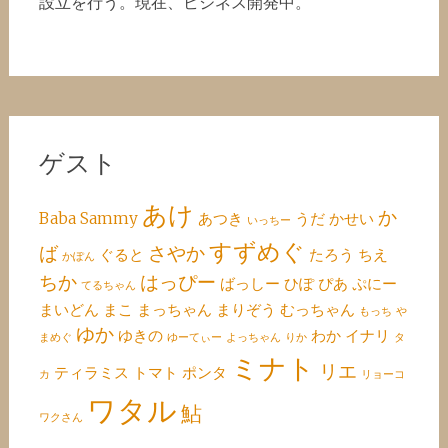
設立を行う。現在、ビジネス開発中。
ゲスト
あけ
か
Baba
Sammy
あつき
うだ
かせい
いっちー
すずめぐ
ば
さやか
ぐると
たろう
ちえ
かぽん
ちか
はっぴー
ばっしー
ひぽ
ぴあ
ぷにー
てるちゃん
まいどん
まこ
まっちゃん
まりぞう
むっちゃん
もっち
や
ゆか
ゆきの
わか
イナリ
まめぐ
ゆーてぃー
よっちゃん
りか
タ
ミナト
リエ
ティラミス
トマト
ポンタ
カ
リョーコ
ワタル
鮎
ワクさん