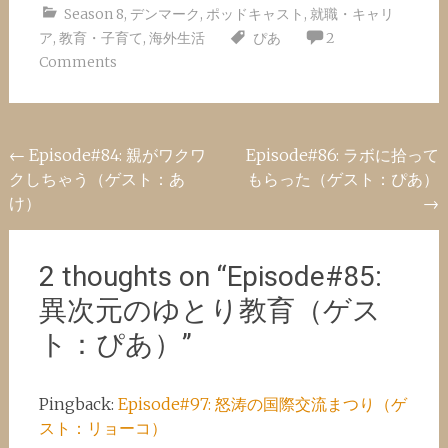
Season 8
,
デンマーク
,
ポッドキャスト
,
就職・キャリ
ア
,
教育・子育て
,
海外生活
ぴあ
2
Comments
Post
←
Episode#84: 親がワクワ
Episode#86: ラボに拾って
クしちゃう（ゲスト：あ
もらった（ゲスト：ぴあ）
navigation
け）
→
2 thoughts on “
Episode#85:
異次元のゆとり教育（ゲス
ト：ぴあ）
”
Pingback:
Episode#97: 怒涛の国際交流まつり（ゲ
スト：リョーコ）