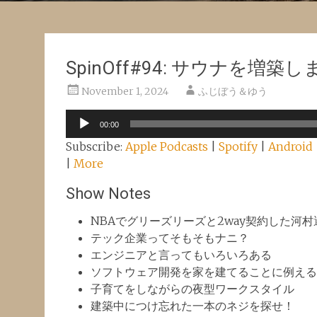
SpinOff#94: サウナを
November 1, 2024
ふじぼう＆ゆう
Audio
00:00
Player
Subscribe:
Apple Podcasts
|
Spotify
|
Android
|
More
Show Notes
NBAでグリーズリーズと2way契約した河村
テック企業ってそもそもナニ？
エンジニアと言ってもいろいろある
ソフトウェア開発を家を建てることに例える
子育てをしながらの夜型ワークスタイル
建築中につけ忘れた一本のネジを探せ！