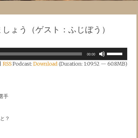
増築しましょう（ゲスト：ふじぼう）
Use
00:00
Up/Down
|
RSS
Podcast:
Download
(Duration: 1:09:52 — 60.8MB)
Arrow
keys
to
increase
or
選手
decrease
volume.
と？