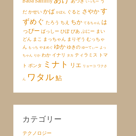
Baba
Sammy
あつき
う
いっちー
す
かば
さやか
だ
かせい
ぐると
かぽん
ずめぐ
ちか
は
たろう
ちえ
てるちゃん
っぴー
ばっしー
ひぽ
ぴあ
ぷにー
まい
どん
まこ
まっちゃん
まりぞう
むっちゃ
ゆか
ん
ゆきの
もっち
やまめぐ
ゆーてぃー
よっ
わか
イナリ
ティラミス
トマ
ちゃん
りか
タカ
ミナト
リエ
ト
ポンタ
リョーコ
ワクさ
ワタル
鮎
ん
カテゴリー
テクノロジー